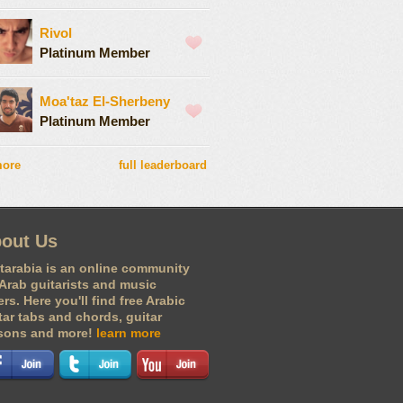
Rivol
Platinum Member
Moa'taz El-Sherbeny
Platinum Member
more
full leaderboard
out Us
tarabia is an online community
 Arab guitarists and music
ers. Here you'll find free Arabic
tar tabs and chords, guitar
sons and more!
learn more