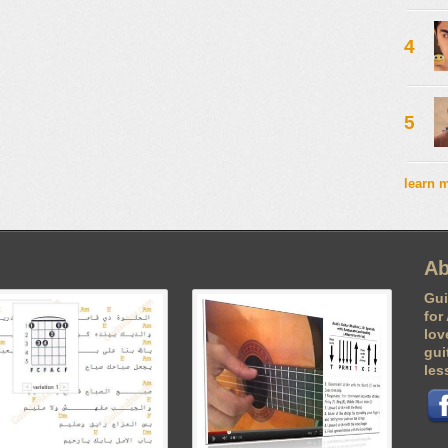
4
5
learn 
Ab
Gui
for
lov
gui
les