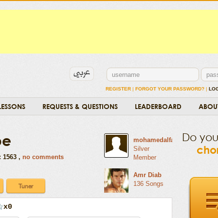
REGISTER
|
FORGOT YOUR PASSWORD?
|
LO
LESSONS
REQUESTS & QUESTIONS
LEADERBOARD
ABOU
Do yo
be
mohamedalfarrag
chor
Silver
: 1563 ,
no comments
Member
Amr Diab
136 Songs
x0