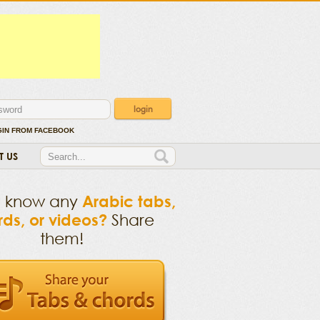
GIN FROM FACEBOOK
T US
u know any
Arabic tabs,
ds, or videos?
Share
them!