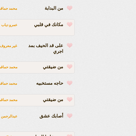
من البدابة
محمد حماق
مكانك في قلبي
عمرو دياب
على قد الحيف بمد
غير معروف
اجري
من ضيقتي
محمد حماق
حاجه مستخبيه
محمد حماق
من ضيقتي
محمد حماق
أصابك عشق
عبدالرحمن 