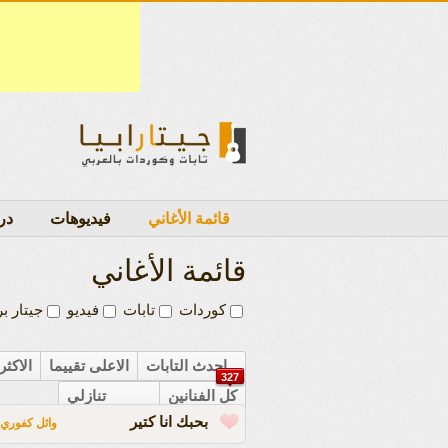
قائمة الأغاني
فيديوهات
در
قائمة الأغاني
كوردات
تابات
فيديو
جيتار بر
احدث التابات
الاعلى تقييما
الاكث
327
كل الفنانين
تنازلي
بحبك انا كتير
وائل كفوري