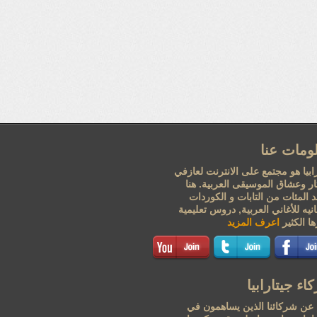
ومات عنا
ابيا هو مجتمع على الانترنت لعازفي
تار وعشاق الموسيقى العربية. هنا
 المئات من التابات و الكوردات
نيه للأغاني العربية, دروس تعليمية
ا الكثير
اعرف المزيد
اء جيتارابيا
 عن شركائنا الذين يساهمون في