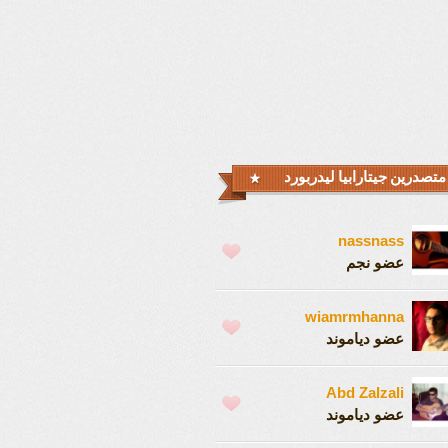
متصدرين جيتارابيا ليدربورد
nassnass
عضو نجم
wiamrmhanna
عضو دياموند
Abd Zalzali
عضو دياموند