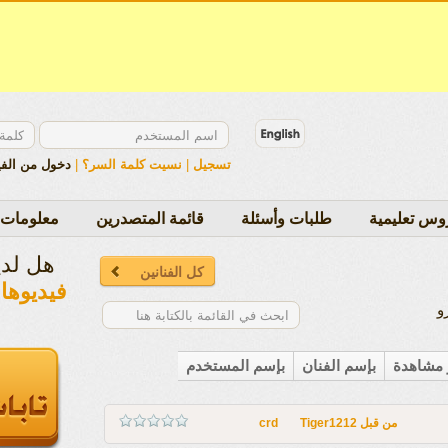
تسجيل
|
نسيت كلمة السر؟
|
دخول من الف
وس تعليمية
طلبات وأسئلة
قائمة المتصدرين
معلومات 
هل لد
فيديوها
و
ر مشاهدة
بإسم الفنان
بإسم المستخدم
من قبل
Tiger1212
crd