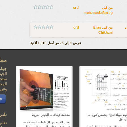
من قبل
crd
mohamedalfarrag
ن
من قبل
Elias
crd
Chikhani
عرض 1 إلى 25 من أصل 1,310 أغنية
معل
جيتار
الجي
ستجد
المجا
وغيره
شرك
أغنية سهلة تعزف بخمس كوردات
مقدمة لإيقاعات الجيتار العربية
أو أقل
هناك العديد من الإيقاعات المستخدمة
تعلم
تجدون ادناه 25 أغنية سهلة, كل أغنية
في عزف الأغاني العربية على الجيتار.