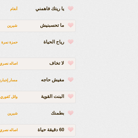
يا ريتك فاهمني
أنغام
ما تحسبنيش
شيرين
رياح الحياة
حمزة نمرة
لا تخاف
اصاله نصري
مفيش حاجه
مسار إجبار
البنت القوية
وائل كفوري
بطمنك
شيرين
60 دقيقة حياة
اصاله نصري