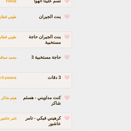
نسم علينا الهوا
Feiruz
بنت الجيران
طوني قطان
بنت الجيران حاجة
طوني قطان
مستخبية
حاجة مستخبية 3
محمد حماق
3 دقات
 ft yousra
كنت مداويني - هسثم
هيثم شاكر
شاكر
كرهيني فيكي - تامر
تامر عاشور
عاشور