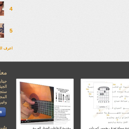
4
5
اعرف ال
معل
جيتار
الجي
ستجد
المجا
وغيره
شرك
أغنية سهلة تعزف بخمس كوردات
مقدمة لإيقاعات الجيتار العربية