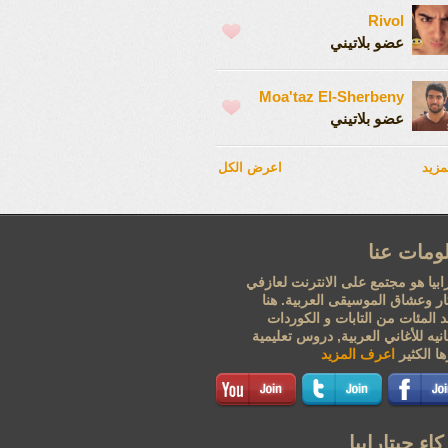
Rivol
عضو بلاتيني
Moa'taz El-Sherbeny
عضو بلاتيني
مزيد
اعرض الكل
ومات عنا
ابيا هو مجتمع على الانترنت لعازفي
تار وعشاق الموسيقى العربية. هنا
 المئات من التابات و الكوردات
نيه للأغاني العربية, دروس تعليمية
ا الكثير
اعرف المزيد
اء جيتارابيا