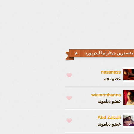
متصدرين جيتارابيا ليدربورد
nassnass
عضو نجم
wiamrmhanna
عضو دياموند
Abd Zalzali
عضو دياموند