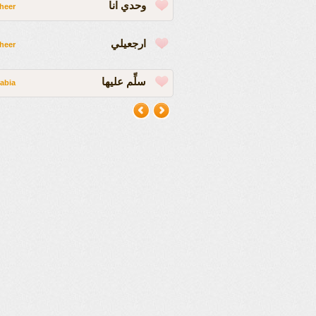
وحدي انا
heer
ارجعيلي
heer
سلِّم عليها
abia