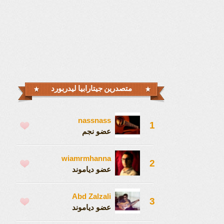
متصدرين جيتارابيا ليدربورد
nassnass
1
عضو نجم
wiamrmhanna
2
عضو دياموند
Abd Zalzali
3
عضو دياموند