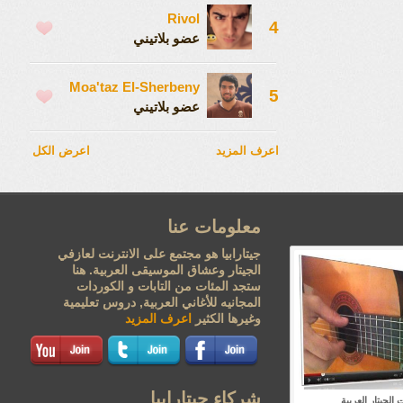
Rivol
4
عضو بلاتيني
Moa'taz El-Sherbeny
5
عضو بلاتيني
اعرف المزيد
اعرض الكل
معلومات عنا
جيتارابيا هو مجتمع على الانترنت لعازفي
الجيتار وعشاق الموسيقى العربية. هنا
ستجد المئات من التابات و الكوردات
المجانيه للأغاني العربية, دروس تعليمية
وغيرها الكثير
اعرف المزيد
شركاء جيتارابيا
الجيتار العربية