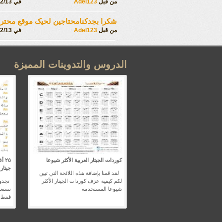
من قبل
Adel123
في 2021/12/13
شکرا بجدکنامحتاجین لحیک موقع محتر
من قبل
Adel123
في 2021/12/13
الدروس والتدوينات المميزة
كوردات الجيتار العربية الأكثر شيوعا
٢٥ 
جيتار 
لقد قمنا بإضافة هذه اللائحة التي تبين
لكم كيفية عزف كوردات الجيتار الأكثر
شيوعا المستخدمة
تستعم
فقط