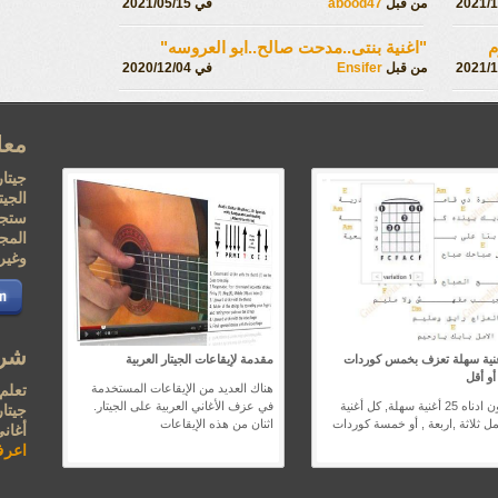
من قبل
abood47
في 2021/05/15
م
"اغنية بنتى..مدحت صالح..ابو العروسه"
من قبل
Ensifer
في 2020/12/04
معل
جيتار
الجي
ستجد
المجا
وغيره
شرك
أغنية سهلة تعزف بخمس كوردات
مقدمة لإيقاعات الجيتار العربية
أو أقل
هناك العديد من الإيقاعات المستخدمة
تعلم
تجدون ادناه 25 أغنية سهلة, كل أغنية
في عزف الأغاني العربية على الجيتار.
جيتار
ل ثلاثة ,اربعة , أو خمسة كوردات
اثنان من هذه الإيقاعات
أغان
اعرف