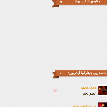
متابعين الفيسبوك
متصدرين جيتارابيا ليدربورد
nassnass
عضو نجم
wiamrmhanna