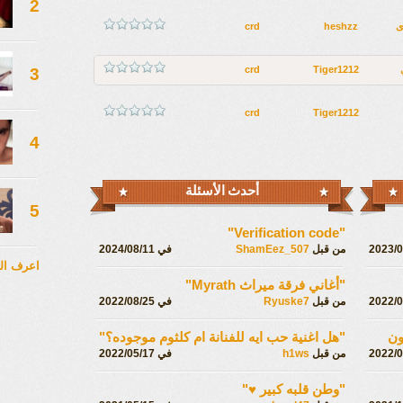
2
ى
heshzz
crd
crd
Tiger1212
3
crd
Tiger1212
4
أحدث الأسئلة
5
"Verification code"
من قبل
ShamEez_507
في 2024/08/11
اعرف ال
"أغاني فرقة ميراث Myrath"
من قبل
Ryuske7
في 2022/08/25
ون
"هل اغنية حب ايه للفنانة ام كلثوم موجوده؟"
من قبل
h1ws
في 2022/05/17
"وطن قلبه كبير ♥️"