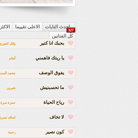
احدث التابات
الاعلى تقييما
الاكث
327
كل الفنانين
بحبك انا كتير
وائل كفوري
يا ريتك فاهمني
أنغام
يفوق الوصف
محمد المسب
ما تحسبنيش
شيرين
رياح الحياة
حمزة نمرة
لا تخاف
اصاله نصري
كون نصير
رحمة