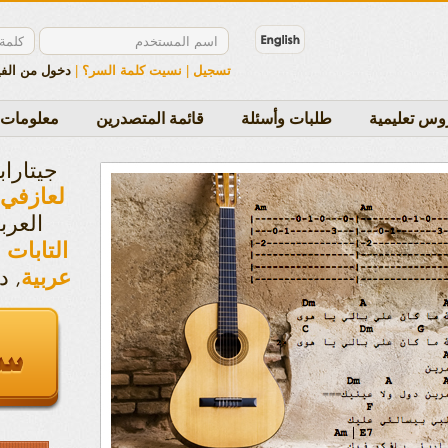
تسجيل
|
نسيت كلمة السر؟
|
دخول من الف
وس تعليمية
طلبات وأسئلة
قائمة المتصدرين
معلومات 
جيتاراب
لعازفي 
العرب
التابات 
, د
عربية