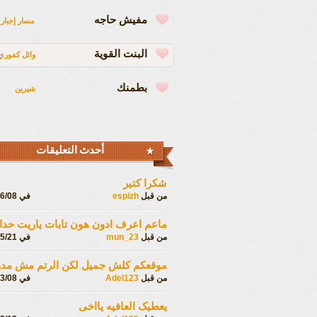
مفيش حاجه
مسار إجبار
البنت القوية
وائل كفوري
بطمنك
شيرين
أحدث التعليقات
شكرا كتير
من قبل
espizh
في 2023/06/08
ماعم اعرف ادون هون تابات ياريت حدا
من قبل
mun_23
في 2022/05/21
موقعکم کلش جمیل لکن الرتم مش مد
من قبل
Adel123
في 2022/03/08
یعطیک العافیه یااخی