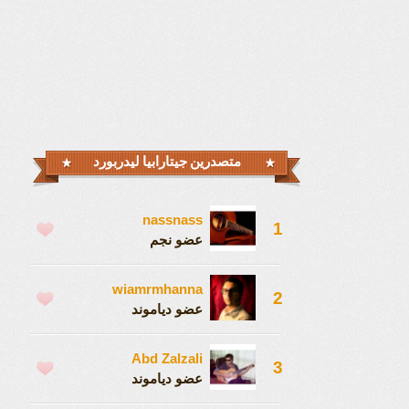
متصدرين جيتارابيا ليدربورد
nassnass
1
عضو نجم
wiamrmhanna
2
عضو دياموند
Abd Zalzali
3
عضو دياموند