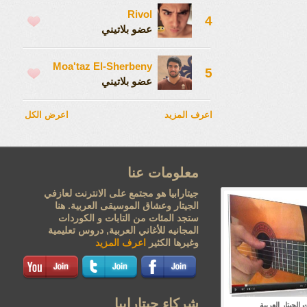
Rivol
4
عضو بلاتيني
Moa'taz El-Sherbeny
5
عضو بلاتيني
اعرف المزيد
اعرض الكل
معلومات عنا
جيتارابيا هو مجتمع على الانترنت لعازفي
الجيتار وعشاق الموسيقى العربية. هنا
ستجد المئات من التابات و الكوردات
المجانيه للأغاني العربية, دروس تعليمية
وغيرها الكثير
اعرف المزيد
شركاء جيتارابيا
الجيتار العربية