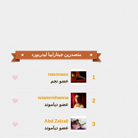
متصدرين جيتارابيا ليدربورد
nassnass
1
عضو نجم
wiamrmhanna
2
عضو دياموند
Abd Zalzali
3
عضو دياموند