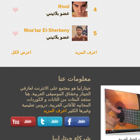
Rivol
4
عضو بلاتيني
Moa'taz El-Sherbeny
5
عضو بلاتيني
اعرف المزيد
اعرض الكل
معلومات عنا
جيتارابيا هو مجتمع على الانترنت لعازفي
الجيتار وعشاق الموسيقى العربية. هنا
ستجد المئات من التابات و الكوردات
المجانيه للأغاني العربية, دروس تعليمية
وغيرها الكثير
اعرف المزيد
شركاء جيتارابيا
الجيتار العربية