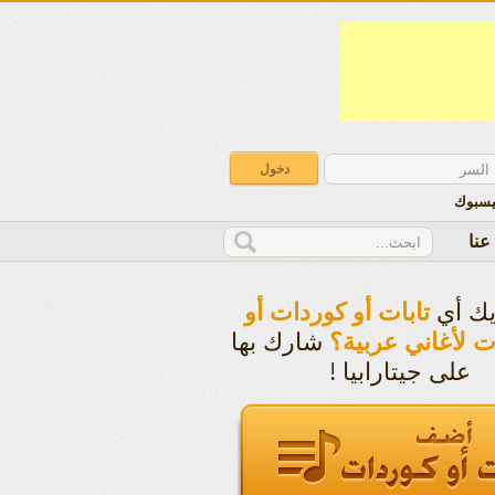
يسبوك
عنا
يك أي
تابات أو كوردات أو
شارك بها
ت لأغاني عربية؟
على جيتارابيا !