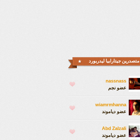
متصدرين جيتارابيا ليدربورد
nassnass
عضو نجم
wiamrmhanna
عضو دياموند
Abd Zalzali
عضو دياموند