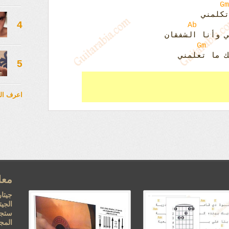
Gm
تكلمني
4
Ab
ي وأنا الشفقان
Gm
ك ما تعلمني
5
اعرف ال
معل
جيتار
الجي
ستجد
المجا