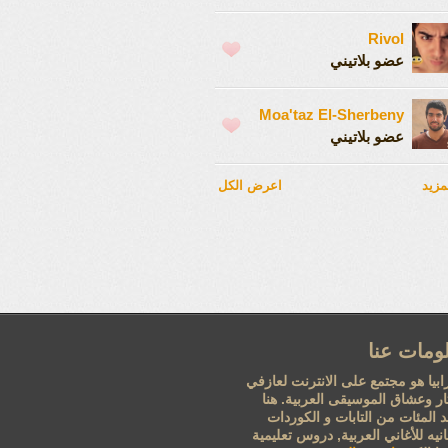
Rivol
عضو بلاتيني
Moa'taz El-Sherbeny
عضو بلاتيني
مزيد
اعرض الكل
ومات عنا
ابيا هو مجتمع على الانترنت لعازفي
تار وعشاق الموسيقى العربية. هنا
 المئات من التابات و الكوردات
نيه للأغاني العربية, دروس تعليمية