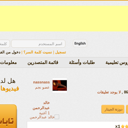
تسجيل
|
نسيت كلمة السر؟
|
دخول من الف
وس تعليمية
طلبات وأسئلة
قائمة المتصدرين
معلومات 
هل لد
nassnass
فيديوها
عضو نجم
لا يوجد تعليقات
خالد
عبدالرحمن
1 أغنية
x1