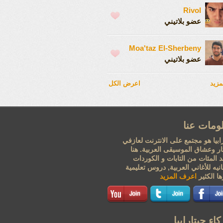
Rivol
عضو بلاتيني
Moa'taz El-Sherbeny
عضو بلاتيني
مزيد
اعرض الكل
ومات عنا
ابيا هو مجتمع على الانترنت لعازفي
تار وعشاق الموسيقى العربية. هنا
 المئات من التابات و الكوردات
نيه للأغاني العربية, دروس تعليمية
ا الكثير
اعرف المزيد
اء جيتارابيا