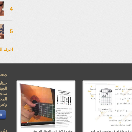
4
5
اعرف ال
معل
جيتار
الجي
ستجد
المجا
وغيره
شرك
أغنية سهلة تعزف بخمس كوردات
مقدمة لإيقاعات الجيتار العربية