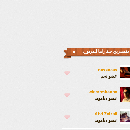
متصدرين جيتارابيا ليدربورد
nassnass
عضو نجم
wiamrmhanna
عضو دياموند
Abd Zalzali
عضو دياموند