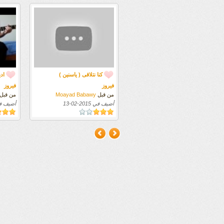
كنا نتلاقى ( ياسنين )
اد
فيروز
فيروز
من قبل
Moayad Babawy
من قبل
أضيف في
2015-02-13
أضيف 