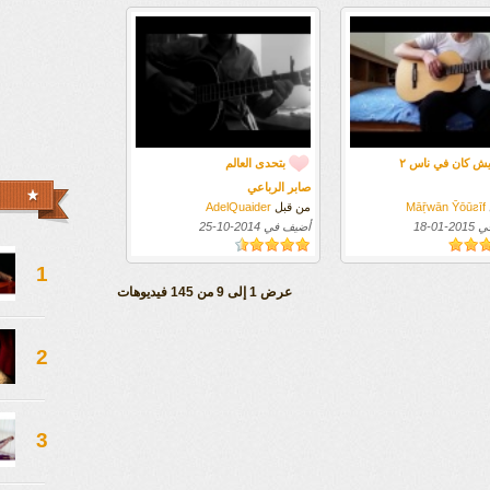
يش كان في ناس ٢
بتحدى العالم
صابر الرباعي
Māṝwān Ȳōūƨīf
من قبل
AdelQuaider
في
2015-01-18
أضيف في
2014-10-25
1
عرض 1 إلى 9 من 145 فيديوهات
2
3