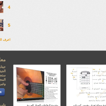
4
5
اعرف ال
معل
جيتار
الجي
ستجد
المجا
وغيره
شرك
أغنية سهلة تعزف بخمس كوردات
مقدمة لإيقاعات الجيتار العربية