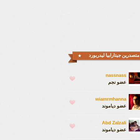
متصدرين جيتارابيا ليدربورد
nassnass
عضو نجم
wiamrmhanna
عضو دياموند
Abd Zalzali
عضو دياموند