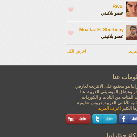
Rivol
عضو بلاتيني
Moa'taz El-Sherbeny
عضو بلاتيني
مزيد
اعرض الكل
ومات عنا
ابيا هو مجتمع على الانترنت لعازفي
تار وعشاق الموسيقى العربية. هنا
 المئات من التابات و الكوردات
نيه للأغاني العربية, دروس تعليمية
ا الكثير
اعرف المزيد
اء جيتارابيا