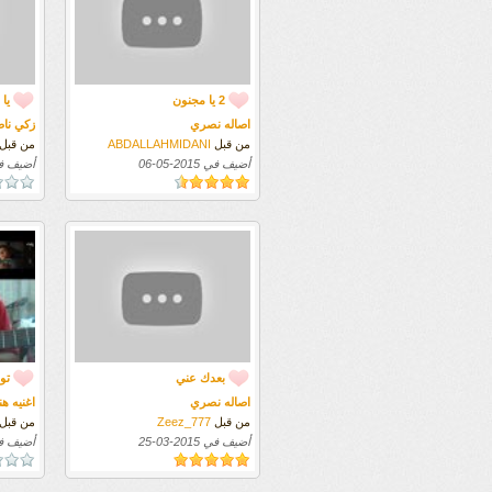
2 يا مجنون
يا 
اصاله نصري
زكي نا
من قبل
ABDALLAHMIDANI
من قبل
أضيف في
2015-05-06
أضيف 
بعدك عني
تو
اصاله نصري
اغنيه هن
من قبل
Zeez_777
من قبل
أضيف في
2015-03-25
أضيف 