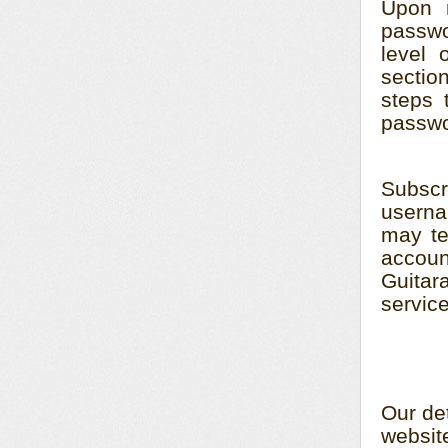
Upon r
passwo
level 
sectio
steps 
passwo
Subsc
userna
may te
accoun
Guitara
servic
Our det
websit