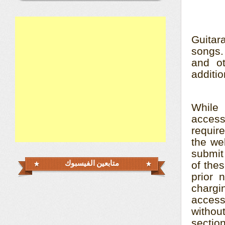
Guitar
songs.
and ot
additio
While
access
requir
the we
submit
of thes
متابعين الفيسبوك
prior 
chargin
access
withou
sectio