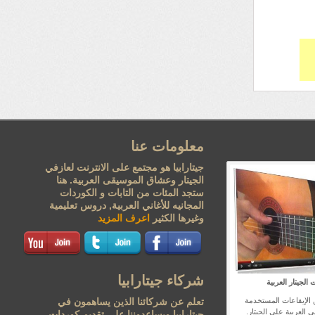
معلومات عنا
جيتارابيا هو مجتمع على الانترنت لعازفي
الجيتار وعشاق الموسيقى العربية. هنا
ستجد المئات من التابات و الكوردات
المجانيه للأغاني العربية, دروس تعليمية
وغيرها الكثير
اعرف المزيد
شركاء جيتارابيا
الجيتار العربية
 الإيقاعات المستخدمة
تعلم عن شركائنا الذين يساهمون في
ي العربية على الجيتار
جيتارابيا ويساعدوننا على تقديم كوردات