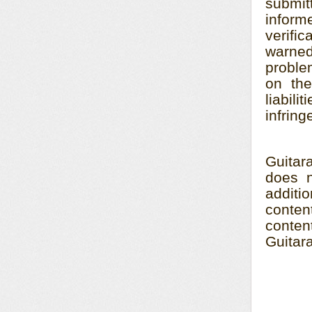
submi
inform
verifi
warne
proble
on the
liabil
infrin
Guitar
does n
additi
conten
conte
Guitar