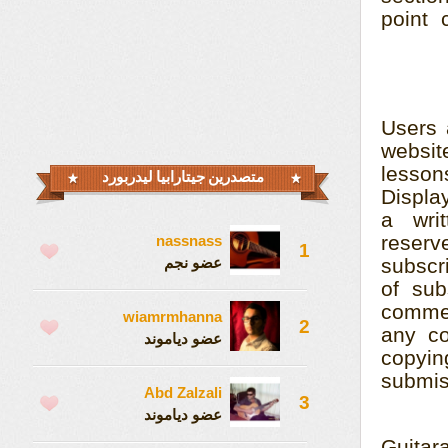
point 
Users 
websit
lesson
متصدرين جيتارابيا ليدربورد
Displa
a wri
reserv
nassnass
1
عضو نجم
subscri
of sub
commer
wiamrmhanna
2
any co
عضو دياموند
copyin
submiss
Abd Zalzali
3
عضو دياموند
Guitar